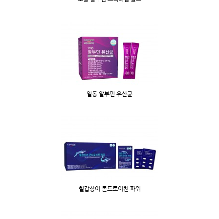
일동 알부민 유산균
철갑상어 콘드로이친 파워