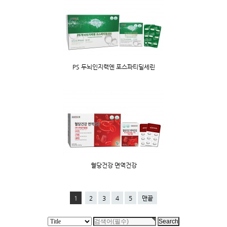
PS 두뇌인지력엔 포스파티딜세린
혈당건강 면역건강
1
2
3
4
5
맨끝