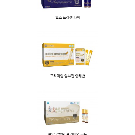
홀스 프라센 파워
프리미엄 알부민 양태반
로얄 알부민 프리미엄 골드