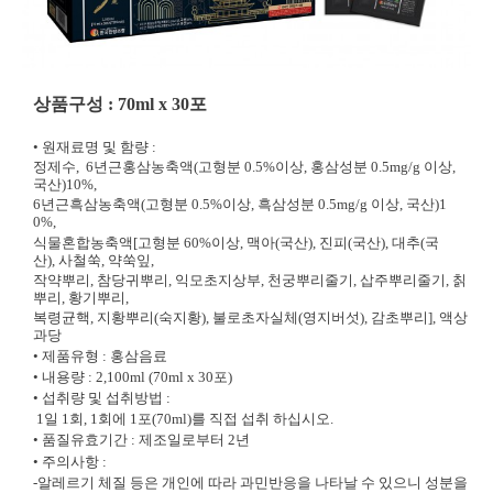
상품구성 : 70ml x 30포
• 원재료명 및 함량 :
정제수, 6년근홍삼농축액(고형분 0.5%이상, 홍삼성분
0.5mg/g 이상,
국산)10%,
6년근흑삼농축액(고형분
0.5%이상, 흑삼성분 0.5mg/g 이상, 국산)1
0%,
식물혼
합농축액[고형분 60%이상, 맥아(국산), 진피(국산), 대
추(국
산),
사철쑥, 약쑥잎,
작약뿌리, 참당귀뿌리, 익모초
지상부, 천궁뿌리줄기, 삽주뿌리줄기, 칡
뿌리, 황기뿌리,
복령균핵, 지황뿌리(숙지황), 불로초자실체(영지버섯),
감초뿌리], 액상
과당
• 제품유형 : 홍삼음료
• 내용량 : 2,100ml (70ml x 30포)
• 섭취량 및 섭취방법 :
1일 1회, 1회에 1포(70ml)를 직접 섭취 하십시오.
• 품질유효기간 : 제조일로부터 2년
• 주의사항 :
-알레르기 체질 등은 개인에 따라 과민반응을 나타날 수 있으니 성분을