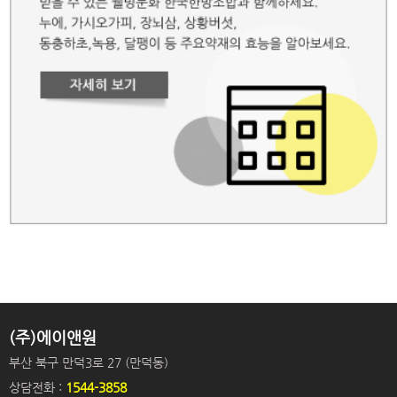
(주)에이앤원
부산 북구 만덕3로 27 (만덕동)
상담전화 :
1544-3858