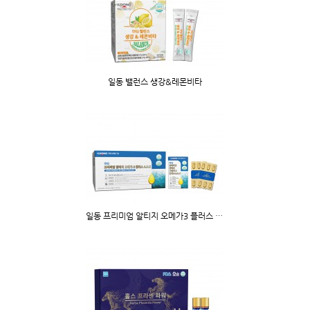
일동 밸런스 생강&레몬비타
일동 프리미엄 알티지 오메가3 플러스 A.D.E